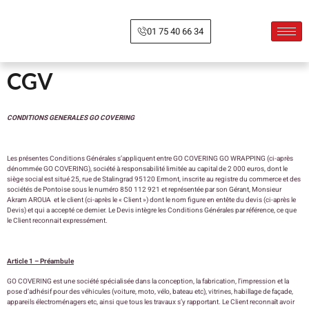
01 75 40 66 34
CGV
CONDITIONS GENERALES GO COVERING
Les présentes Conditions Générales s’appliquent entre GO COVERING GO WRAPPING (ci-après
dénommée GO COVERING), société à responsabilité limitée au capital de 2 000 euros, dont le
siège social est situé 25, rue de Stalingrad 95120 Ermont, inscrite au registre du commerce et des
sociétés de Pontoise sous le numéro 850 112 921 et représentée par son Gérant, Monsieur
Akram AROUA et le client (ci-après le « Client ») dont le nom figure en entête du devis (ci-après le
Devis) et qui a accepté ce dernier. Le Devis intègre les Conditions Générales par référence, ce que
le Client reconnait expressément.
Article 1 – Préambule
GO COVERING est une société spécialisée dans la conception, la fabrication, l’impression et la
pose d’adhésif pour des véhicules (voiture, moto, vélo, bateau etc), vitrines, habillage de façade,
appareils électroménagers etc, ainsi que tous les travaux s’y rapportant. Le Client reconnaît avoir