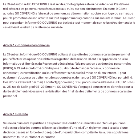
Le Client autorise GO COVERING à réaliser des photographies et/ou de vidéos des Prestations
réalisées et à les poster sur ses réseaux sociaux et/ou sur son site internet. En outre, le Client
autorise GO COVERING à faire état de son nom, sa dénomination sociale, son logo ou sa marque
pour la promotion de son activité sur tout support média y compris sur son site internet. Le Client
peut cependant informer GO COVERING par écrit et à tout moment de son refus et/ou demander le
cas échéant le retrait de la référence susvisée.
Article 17- Données personnelles
Le Client est informé que GO COVERING collecte et exploite des données à caractère personnel
pour effectuer les opérations relatives à la gestion de la relation Client. En application de la loi
Informatique et libertés et du Règlement général relatif à la protection des données personnelles
(RGPD), le Client est informé qu’il dispose du droit de demander l’accès aux données le
concernant, leur rectification ou leur effacement ainsi que la limitation du traitement. Il peut
également s’opposer au traitement de ses données et demander à GO COVERING leur portabilité.
Ces droits s’exercent par mail, à
contact@gocovering.fr
ou par courrier à adresser à GO COVERING
au 25, rue de Stalingrad 95120 Ermont. GO COVERING s’engage à conserver les données pour la
durée strictement nécessaire à la réalisation des finalités des traitements de données à caractère
personnel.
Article 18- Nullité
Si une ou plusieurs stipulations des présentes Conditions Générales sont tenues pour non
valides ou déclarées comme telles en application d’une loi, d’un règlement ou à la suite d’une
décision passée en force de chose jugée d’une juridiction compétente, les autres stipulations
garderont toute leur force et leur portée.