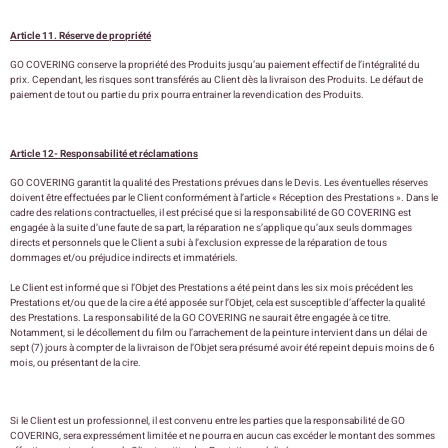
Article 11. Réserve de propriété
GO COVERING conserve la propriété des Produits jusqu’au paiement effectif de l’intégralité du
prix. Cependant, les risques sont transférés au Client dès la livraison des Produits. Le défaut de
paiement de tout ou partie du prix pourra entrainer la revendication des Produits.
Article 12- Responsabilité et réclamations
GO COVERING garantit la qualité des Prestations prévues dans le Devis. Les éventuelles réserves
doivent être effectuées par le Client conformément à l’article « Réception des Prestations ». Dans le
cadre des relations contractuelles, il est précisé que si la responsabilité de GO COVERING est
engagée à la suite d’une faute de sa part, la réparation ne s’applique qu’aux seuls dommages
directs et personnels que le Client a subi à l’exclusion expresse de la réparation de tous
dommages et/ou préjudice indirects et immatériels.
Le Client est informé que si l’Objet des Prestations a été peint dans les six mois précédent les
Prestations et/ou que de la cire a été apposée sur l’Objet, cela est susceptible d’affecter la qualité
des Prestations. La responsabilité de la GO COVERING ne saurait être engagée à ce titre.
Notamment, si le décollement du film ou l’arrachement de la peinture intervient dans un délai de
sept (7) jours à compter de la livraison de l’Objet sera présumé avoir été repeint depuis moins de 6
mois, ou présentant de la cire.
Si le Client est un professionnel, il est convenu entre les parties que la responsabilité de GO
COVERING, sera expressément limitée et ne pourra en aucun cas excéder le montant des sommes