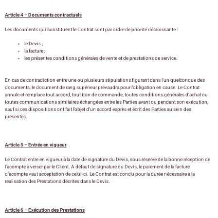
Article 4 – Documents contractuels
Les documents qui constituent le Contrat sont par ordre de priorité décroissante :
le Devis ;
la facture ;
les présentes conditions générales de vente et de prestations de service.
En cas de contradiction entre une ou plusieurs stipulations figurant dans l’un quelconque des
documents, le document de rang supérieur prévaudra pour l’obligation en cause. Le Contrat
annule et remplace tout accord, tout bon de commande, toutes conditions générales d’achat ou
toutes communications similaires échangées entre les Parties avant ou pendant son exécution,
sauf si ces dispositions ont fait l’objet d’un accord exprès et écrit des Parties au sein des
présentes.
Article 5 – Entrée en vigueur
Le Contrat entre en vigueur à la date de signature du Devis, sous réserve de la bonne réception de
l’acompte à verser par le Client. A défaut de signature du Devis, le paiement de la facture
d’acompte vaut acceptation de celui-ci. Le Contrat est conclu pour la durée nécessaire à la
réalisation des Prestations décrites dans le Devis.
Article 6 – Exécution des Prestations