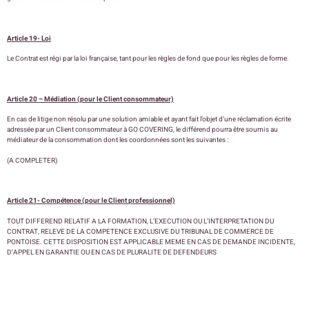
Article 19- Loi
Le Contrat est régi par la loi française, tant pour les règles de fond que pour les règles de forme.
Article 20 – Médiation (pour le Client consommateur)
En cas de litige non résolu par une solution amiable et ayant fait l’objet d’une réclamation écrite
adressée par un Client consommateur à GO COVERING, le différend pourra être soumis au
médiateur de la consommation dont les coordonnées sont les suivantes :
(A COMPLETER)
Article 21- Compétence (pour le Client professionnel)
TOUT DIFFEREND RELATIF A LA FORMATION, L’EXECUTION OU L’INTERPRETATION DU
CONTRAT, RELEVE DE LA COMPETENCE EXCLUSIVE DU TRIBUNAL DE COMMERCE DE
PONTOISE. CETTE DISPOSITION EST APPLICABLE MEME EN CAS DE DEMANDE INCIDENTE,
D’APPEL EN GARANTIE OU EN CAS DE PLURALITE DE DEFENDEURS