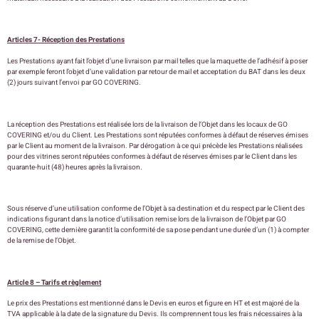
Articles 7- Réception des Prestations
Les Prestations ayant fait l’objet d’une livraison par mail telles que la maquette de l’adhésif à poser
par exemple feront l’objet d’une validation par retour de mail et acceptation du BAT dans les deux
(2) jours suivant l’envoi par GO COVERING.
La réception des Prestations est réalisée lors de la livraison de l’Objet dans les locaux de GO
COVERING et/ou du Client. Les Prestations sont réputées conformes à défaut de réserves émises
par le Client au moment de la livraison. Par dérogation à ce qui précède les Prestations réalisées
pour des vitrines seront réputées conformes à défaut de réserves émises par le Client dans les
quarante-huit (48) heures après la livraison.
Sous réserve d’une utilisation conforme de l’Objet à sa destination et du respect par le Client des
indications figurant dans la notice d’utilisation remise lors de la livraison de l’Objet par GO
COVERING, cette dernière garantit la conformité de sa pose pendant une durée d’un (1) à compter
de la remise de l’Objet.
Article 8 – Tarifs et règlement
Le prix des Prestations est mentionné dans le Devis en euros et figure en HT et est majoré de la
TVA applicable à la date de la signature du Devis. Ils comprennent tous les frais nécessaires à la