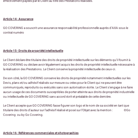
effectivement payées par le Client au titre des Prestations réalisées.
Article 14- Assurance
GO COVERING a souscrit une assurance responsabilité professionnelle auprès d’AXA sous le
contrat numéro
Article 15- Droits de propriété intellectuelle
Le Client déclare être titulaire des droits de propriété intellectuelle sur les éléments qu’il fournit à
GO COVERING ou déclare avoir légalement acquis les droits de propriété intellectuelle nécessaire à
la réalisation des Prestations. Le Client conserve la propriété intellectuelle de ceux-ci.
De son côté, la GO COVERING conserve les droits de propriété notamment intellectuelles sur les
Devis, plans et/ou adhésif réalisés sur mesure ou crées pour le Client qui ne peuvent être
communiqués, reproduits ou exécutés sans son autorisation écrite. Le Client s’engage à ne faire
aucun usage de ces documents susceptibles de porter atteinte aux droits de propriété industrielle
ou intellectuelle de GO COVERING sans accord écrit et préalable de cette dernière.
Le Client accepte que GO COVERING fasse figurer son logo et le nom de sa société en tant que
titulaire des droits d’auteur sur l’adhésif réalisé et posé sur l’Objet avec la mention : ©Go
Covering ou by Go Covering.
Article 16- Références commerciales et photographies