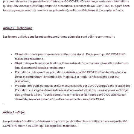
pris connaissance des prestations offertes par GO COVERING, avoir reçu toutes les informations
qu’il souhaitait et apprécié l’opportunité de recourir aux services de GO COVERING eu égard à ses
besoins propres avant de conclure les présentes Conditions Générales et d’accepter le Devis.
Article 2 – Définitions
Les termes utilisés dans les présentes conditions générales sont définis comme suit :
Client: désigne la personne ou la société signataire du Devis pour qui GO COVERING
réalise les Prestations ;
Objet : désigne le véhicule, la vitrine, l’immeuble et d’une manière général le produit sur
lequel seront réalisées les Prestations ;
Prestations : désignent les prestations réalisées par GO COVERING et décrites dans le
Devis et comprenant l’ensemble des matériaux et Produits nécessaires pour leur
réalisation ;
Produits : produits ou ouvrages sur mesure réalisés par GO COVERING dans le cadre des
Prestations. Il s’agit notamment de la réalisation de l’adhésif qui sera apposé sur l’Objet
désigné par le Client. Tous les produits sont créés et fabriqués par GO COVERING sur
demande, selon les dimensions et les couleurs choisies par le Client.
Article 3 – Objet
Les présentes Conditions Générales ont pour objet de définir les conditions dans lesquelles GO
COVERING fournit au Client qui l’accepte les Prestations.