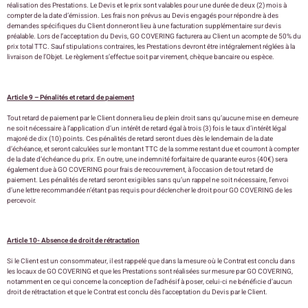
réalisation des Prestations. Le Devis et le prix sont valables pour une durée de deux (2) mois à
compter de la date d’émission. Les frais non prévus au Devis engagés pour répondre à des
demandes spécifiques du Client donneront lieu à une facturation supplémentaire sur devis
préalable. Lors de l’acceptation du Devis, GO COVERING facturera au Client un acompte de 50% du
prix total TTC. Sauf stipulations contraires, les Prestations devront être intégralement réglées à la
livraison de l’Objet. Le règlement s’effectue soit par virement, chèque bancaire ou espèce.
Article 9 – Pénalités et retard de paiement
Tout retard de paiement par le Client donnera lieu de plein droit sans qu’aucune mise en demeure
ne soit nécessaire à l’application d’un intérêt de retard égal à trois (3) fois le taux d’intérêt légal
majoré de dix (10) points. Ces pénalités de retard seront dues dès le lendemain de la date
d’échéance, et seront calculées sur le montant TTC de la somme restant due et courront à compter
de la date d’échéance du prix. En outre, une indemnité forfaitaire de quarante euros (40€) sera
également due à GO COVERING pour frais de recouvrement, à l’occasion de tout retard de
paiement. Les pénalités de retard seront exigibles sans qu’un rappel ne soit nécessaire, l’envoi
d’une lettre recommandée n’étant pas requis pour déclencher le droit pour GO COVERING de les
percevoir.
Article 10- Absence de droit de rétractation
Si le Client est un consommateur, il est rappelé que dans la mesure où le Contrat est conclu dans
les locaux de GO COVERING et que les Prestations sont réalisées sur mesure par GO COVERING,
notamment en ce qui concerne la conception de l’adhésif à poser, celui-ci ne bénéficie d’aucun
droit de rétractation et que le Contrat est conclu dès l’acceptation du Devis par le Client.