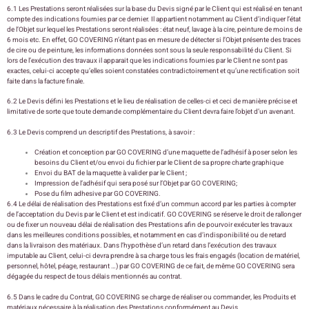
6.1 Les Prestations seront réalisées sur la base du Devis signé par le Client qui est réalisé en tenant
compte des indications fournies par ce dernier. Il appartient notamment au Client d’indiquer l’état
de l’Objet sur lequel les Prestations seront réalisées : état neuf, lavage à la cire, peinture de moins de
6 mois etc. En effet, GO COVERING n’étant pas en mesure de détecter si l’Objet présente des traces
de cire ou de peinture, les informations données sont sous la seule responsabilité du Client. Si
lors de l’exécution des travaux il apparait que les indications fournies par le Client ne sont pas
exactes, celui-ci accepte qu’elles soient constatées contradictoirement et qu’une rectification soit
faite dans la facture finale.
6.2 Le Devis défini les Prestations et le lieu de réalisation de celles-ci et ceci de manière précise et
limitative de sorte que toute demande complémentaire du Client devra faire l’objet d’un avenant.
6.3 Le Devis comprend un descriptif des Prestations, à savoir :
Création et conception par GO COVERING d’une maquette de l’adhésif à poser selon les
besoins du Client et/ou envoi du fichier par le Client de sa propre charte graphique
Envoi du BAT de la maquette à valider par le Client ;
Impression de l’adhésif qui sera posé sur l’Objet par GO COVERING;
Pose du film adhesive par GO COVERING.
6.4 Le délai de réalisation des Prestations est fixé d’un commun accord par les parties à compter
de l’acceptation du Devis par le Client et est indicatif. GO COVERING se réserve le droit de rallonger
ou de fixer un nouveau délai de réalisation des Prestations afin de pourvoir exécuter les travaux
dans les meilleures conditions possibles, et notamment en cas d’indisponibilité ou de retard
dans la livraison des matériaux. Dans l’hypothèse d’un retard dans l’exécution des travaux
imputable au Client, celui-ci devra prendre à sa charge tous les frais engagés (location de matériel,
personnel, hôtel, péage, restaurant …) par GO COVERING de ce fait, de même GO COVERING sera
dégagée du respect de tous délais mentionnés au contrat.
6.5 Dans le cadre du Contrat, GO COVERING se charge de réaliser ou commander, les Produits et
matériaux nécessaire à la réalisation des Prestations conformément au Devis.